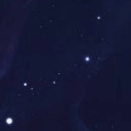
2、战场上的英雄表现
在职业生涯中，这位明星球员曾多次面对强敌，每一次都
中，他凭借出色的技术和冷静沉着，将比分反超，为球队
也让更多人认识到他的实力。
此外，他在国家队中的表现也是令人瞩目。在国际大赛上
攻总能发挥关键作用。他这种能力使得他成为球队核心，
不仅如此，他还以身作则，成为年轻球员心中的榜样。在
情，让队友们感受到他的斗志与信念，这种精神力量也极
3、丰硕荣誉与成就
纵观他的职业生涯，这位足球明星荣获无数奖项，其中包
些成就不仅证明了他的个人才华，也体现了他对球队做出
为球队带来胜利。
除了个人奖项外，在集体荣誉方面也颇丰。他参与过多次