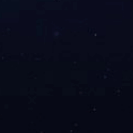
找到我们
地址:
蚌埠市油罪村299号
邮箱:
sbesfxmv@qq.com
电话:
13818914886