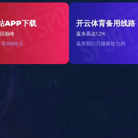
战车之魂背后的足球明星是谁揭开他的传
2025-11-12 07:23:32
182
本文将围绕“战车之魂背后的足球明星”这一主题，深入
揭示他的职业生涯、对球队的影响、个人荣誉以及他在足
平凡到卓越的成长历程，接着分析他在比赛中的表现和关
谁是
种奖项和荣誉，最后探讨他如何激励新一代球员并推动足
够更全面地理解这位足球明星背后的传奇故事。
1、成长轨迹与初露锋芒
真相
这位足球明星出生在一个普通家庭，从小便展现出对足球
和意识，不断积累比赛经验。在青少年时期，他参加了多
俱乐部的关注。
力的
经过几年的努力，他终于得到了职业俱乐部的合同，这标