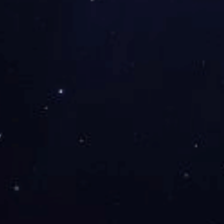
k1体育-十年品牌值得信赖✅🏆『jt-lighting.c
界顶级真人游戏让生活更精彩!为国内游戏玩家
顶级乐趣游戏APP,提供下载、入口、首页、平
官网、二十四小时专属客服在线服务!全球最安全
公平的平台运营商!
Su