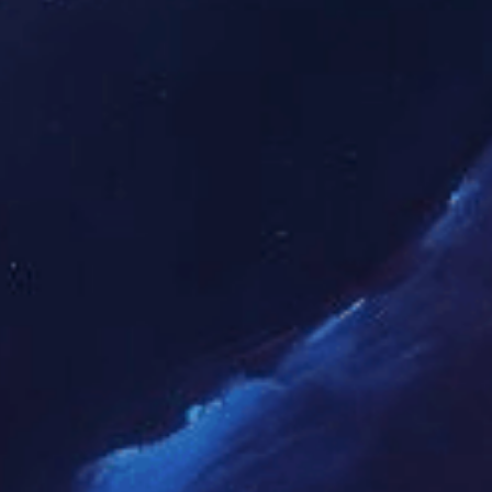
能以非凡表现震撼全场。例如，在一次重要决赛
取得胜利奠定了基础。这场比赛令他名声大噪，
，他常常是决定胜负的人物，无论是进球还是助
也为国家争光添彩。
训练中总是全力以赴，对待每一场比赛都充满激
大地鼓舞了整个团队。
括联赛最佳射手、年度最佳球员等多个殊荣。这
的巨大贡献。在许多赛事中，他均能挺身而出，
国内外重大赛事，并帮助各级别球队赢得冠军，