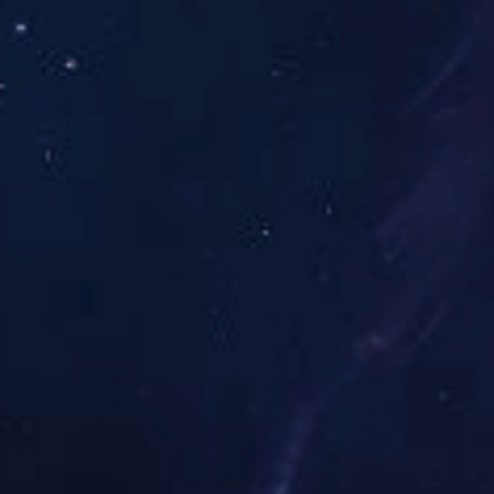
2026-01-04 16:13:15
西安网球队防守策略创新探
升整体竞技水平的深度分析
2025-12-25 03:09:29
导航
介绍k1体育
体育热点
体育明星
服务宗旨
咨询k1体育官网