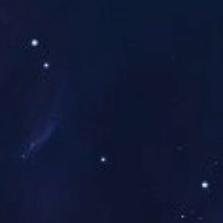
常能在狭小空间内完成快速传递，创造出绝佳机会，这不
厚的人际关系。当你看到他们在进攻时流畅而优雅的配合
索提
另外，在国家队赛事中，各国球员也会因为长期合作形成
应而获得世界杯冠军。这样的默契不仅体现在战术层面，