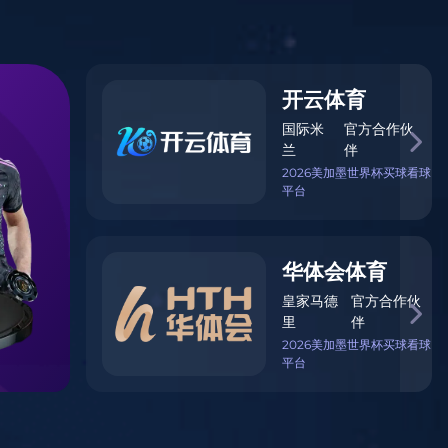
育热点
体育明星
服务宗旨
咨询k1体育官网
事