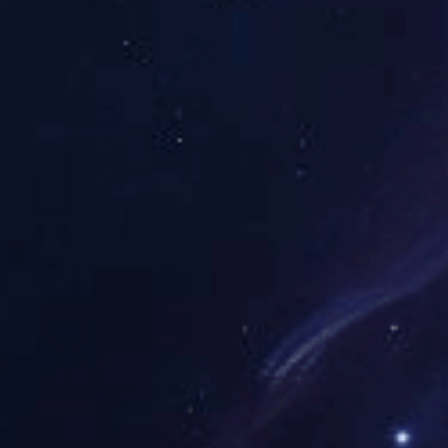
订阅我们的邮件
Subscribe