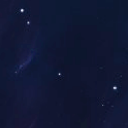
位置。他在爵士队尽管出场时间有限，但仍然展现出了优
寄予厚望。
索提
然而，在NBA打拼并非一帆风顺，多次转会让他的职业
长奠定了基础，让他意识到持续努力的重要性，并培养了