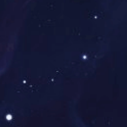
2、转战CBA原因
随着时间推移，布鲁克斯在NBA的发展遇到了瓶颈，他
市场吸引了他的注意。CBA作为一个新兴而又充满潜力
战。
选择加盟CBA，对于布鲁克斯来说是一次全新的冒险。
要探索更多可能性。在2015年，他签约加入新疆广汇队
CBA联赛以其独特的发展模式以及日益增长的人气，为
同时，中国球迷对于外援球员有着强烈的关注与热爱，这
3、技术成长与适应
来到CBA后，布鲁克斯很快适应了比赛节奏，并迅速融
平，包括投篮、运球、防守等多个方面。这段时间，他不
作为外援，布鲁克斯清楚自身肩负着重任，因此不断总结