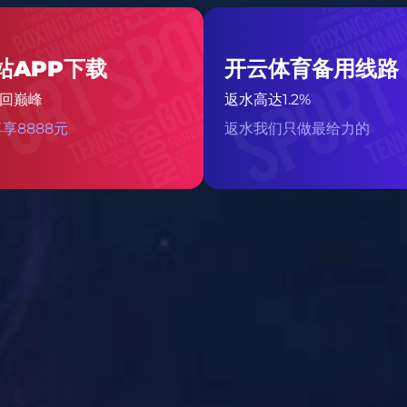
马尚布鲁克斯的篮球之路：从NBA到CB
2025-08-11 21:49:51
229
马尚布鲁克斯是一位在篮球领域颇具传奇色彩的运动员，
坚持，最终转战CBA，成为中国篮球圈的一颗璀璨明珠。
的经历、转战CBA的原因与影响、技术和能力的成长，
谁是
面，我们不仅能够更好地理解马尚布鲁克斯这位球员，更
意志。
1、NBA初体验
真相
马尚布鲁克斯出生于美国加利福尼亚州，在大学时期展现
（UCLA）度过了辉煌的大学生涯，不仅赢得了众多荣誉，
中，他被犹他爵士队选中，正式开启了自己的NBA生涯
力的
虽然布鲁克斯进入联盟后面临着激烈竞争，但他凭借出色