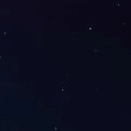
欧冠前景蒙上了一层阴影。作为球队的核心球
不仅影响了他的个人状态，也对球队的整体表现
战术安排、心理状态、其他球员表现以及未来欧
巴黎圣日耳曼...