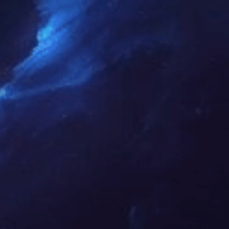
之处，使自己更加成熟稳重。同时，他还积极参
成为球队核心，对比赛局势把控能力显著增强。
念与执着追求，就能够取得成功。
他不仅以自己的表现赢得了一批忠实粉丝，还通
轻球员。这种传承精神为中国篮球注入新的活
到了解中国文化与体育氛围当中。他致力于促进
的一面，引发更广泛的话题讨论。
是一位积极践行者，他通过自身努力影响着周围
必将在未来激励更多年轻人勇敢追梦。