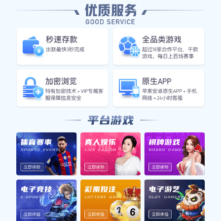
服务宗旨
咨询k1体育官网
订阅我们的邮件
Subscribe
香港亚足联对阵巴勒斯坦球队的精彩较量即将上演
2025-08-10 02:49:16
211
香港亚足联即将迎来与巴勒斯坦球队的精彩较量，这不仅是一场足球赛