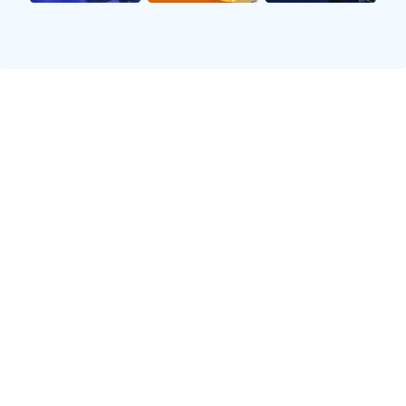
本赛季的英超联赛跌宕起伏，曼联在主场迎战热刺的比赛中惨遭滑铁卢，
而热刺则凭借这场逆袭，成功挺进英超前四。本文将带您深入分析这场比
赛的关键时刻，解读球队的表现及其背后的深层原因。
曼联,热刺,英超,主场惨败,赛季转折,英超前四,足球比赛,球队分析,战术解析,
体育新闻
曼联在老特拉福德的主场，一向是不可动摇的堡垒。在这场备受瞩目的英
超对决中，曼联的这座堡垒却不幸坍塌。面对热刺的来访，红魔军团似乎
失去了昔日的气势和威严，整场比赛处于被动局面，最终以惨败告终。