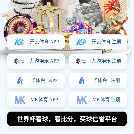
随性而自由的足球巨星探寻谁是最具个性的球场传奇
2026-01-09 20:29:55
足球明星扇耳光事件背后的真相与当事人身份揭秘
2026-01-09 17:50:01
全球足坛中最具影响力和实力的超级明星是谁
2026-01-04 16:13:15
西安网球队防守策略创新探索提升整体竞技水平的深
度分析
2025-12-25 03:09:29
导航
介绍k1体育
体育热点
体育明星