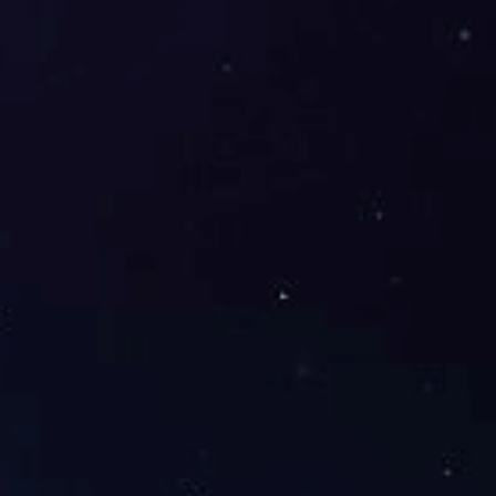
开局阶段表现得略显疲惫，仿佛被对手的防守压
，为之后的逆转奠定了基础。 比赛的上半场，
端，限制了...
幻的赛季转折
热刺的比赛中惨遭滑铁卢，而热刺则凭借这场逆
这场比赛的关键时刻，解读球队的表现及其背后
折,英超前四,足球比赛,球队分析,战术解析,体育新