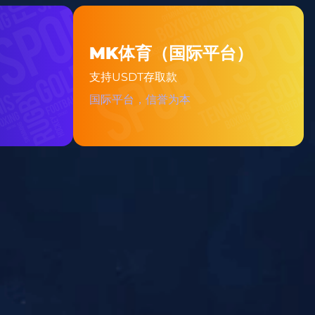
号
具备强大的实力和持久的创新力。近日，福建浔
司”这一重量级荣誉。对于这一称号的获得，浔兴
年的发展和技术积累，逐渐在全球市场上赢得了
其过硬的质量和创新的设计，成为了全球供应链
场上的稳定发展奠定了坚实基础。
依靠其传统制造的优势。在行业迅速变化的今天，
浔兴股份深知这一点，并在过去几年中不断寻求
技术，持续优化生产工艺，不仅提升了产品的附