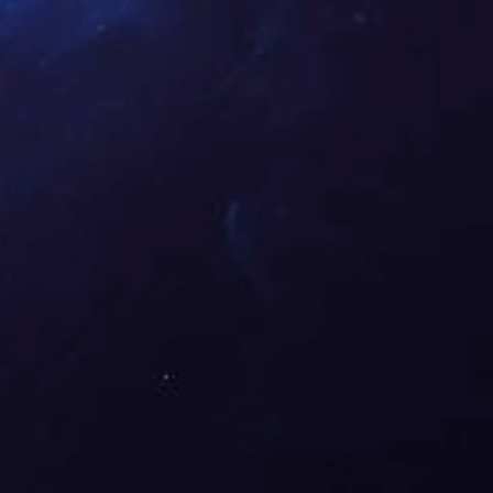
过去取得的成就，也意味着其未来拥有无限的可能
点上，还为整个制造业树立了一个积极创新、勇
，朝着更加辉煌的目标迈进。
上发力，更将以可持续发展为核心，进一步推动
方面，浔兴股份都将继续为客户、投资者、以及
将会在全球资本市场中展现出更为耀眼的光彩，
和社会责任等多方面的卓越表现，同时也让读者
精彩瞬间
场惊险的逆转胜利再次证明了他们的韧性与实