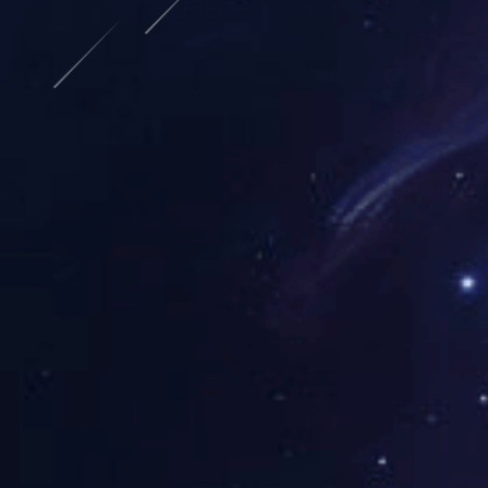
订阅我们的邮件
Subscribe