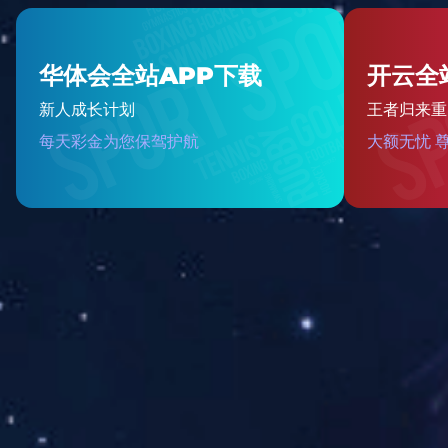
最新资讯
随性而自由的足球巨星探寻
最具个性的球场传奇
2026-01-09 20:29:55
足球明星扇耳光事件背后的
与当事人身份揭秘
2026-01-09 17:50:01
全球足坛中最具影响力和实
超级明星是谁