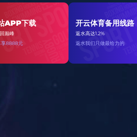
南京网球队个人能力分析与大满贯赛事表
2025-10-29 16:07:06
193
本文将对南京网球队的个人能力及其在大满贯赛事中的表
与竞技水平，包括他们的发球、正反手击球以及战术意识
赛事中的表现，重点关注其历史战绩和关键比赛。同时，
谁是
何提升整体竞技水平。最后，总结南京网球队在未来发展
现更高目标。
1、技术能力分析
真相
南京网球队的个人能力首先体现在技术层面，包括发球、
得比赛的重要因素，队员们通过不断练习提高了发球的速
局面。
力的
其次，正手和反手击球能力是决定一位网球运动员竞争力