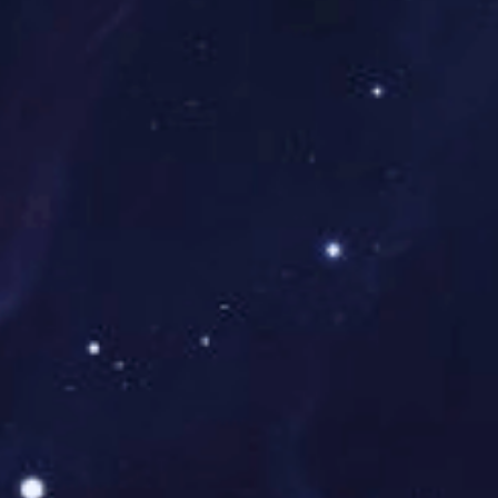
础。
2、大满贯赛事表现
作为检验一个网球队实力的重要舞台，大满贯赛事吸引了
头角，在一些重要的大满贯赛事中取得了不错的成绩。他
展现出了强大的竞技状态。
回顾过去几年的大满贯赛事，南京网球队的一些选手曾经
搏、不屈不挠的精神赢得了观众和专业人士的一致好评。
升了整个城市对这项运动的关注度。
然而，与世界顶级选手相比，南京网球队仍有一定差距。
心理素质的锻炼。因此，加强心理辅导与实战演练，将成
获胜机会。
3、团队合作与个体能力
团队合作是体育运动成功的重要保障，而南京网球队也充