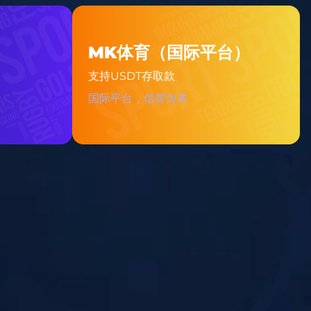
现评析
现进行深入分析。首先，将探讨队员的技术特点
等方面。接着，分析南京网球队在国内外大满贯
将讨论团队合作与个体能力之间的关系，以及如
中应关注的方向，以期更好地参与国际赛事，实
正反手击球、截击等基本技能。优秀的发球是赢
度和精准度，使得他们在比赛中能够有效地控制
的重要指标。南京网球队在这两个方面都有着良