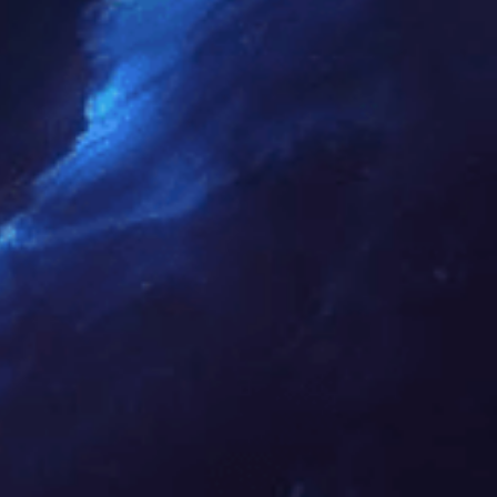
。例如，在双打项目中，通过彼此间的信息传
。
两者相辅相成。在重视个人技能培养的同时，教
己的角色定位，并学会如何支持其他成员，这样
团结协作精神，使得整个南京网球队更加凝聚。
破。
，加大青少年培训力度，为后备人才储备提供坚
动中来，从小培养他们对网球的热爱与兴趣。
入先进理念和训练方法。这可以帮助队员们开阔