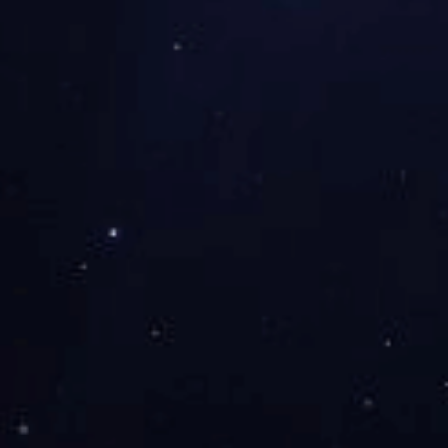
k1体育-十年品牌值得信赖✅🏆『jt-lighting.c
界顶级真人游戏让生活更精彩!为国内游戏玩家
顶级乐趣游戏APP,提供下载、入口、首页、平
官网、二十四小时专属客服在线服务!全球最安全
公平的平台运营商!
Su