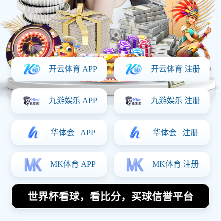
随性而自由的足球巨星探寻谁是最具个性的球场传奇
2026-01-09 20:29:55
足球明星扇耳光事件背后的真相与当事人身份揭秘
2026-01-09 17:50:01
全球足坛中最具影响力和实力的超级明星是谁
2026-01-04 16:13:15
西安网球队防守策略创新探索提升整体竞技水平的深
度分析
2025-12-25 03:09:29
导航
介绍k1体育
体育热点
体育明星