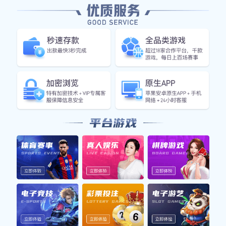
服务宗旨
咨询k1体育官网
订阅我们的邮件
Subscribe
卡昂主场迎战甘冈双方争夺法甲宝贵积分激战一触即发
2025-07-07 09:17:22
328
在法甲联赛中，卡昂主场迎战甘冈的比赛备受瞩目。两队在积分榜上的位