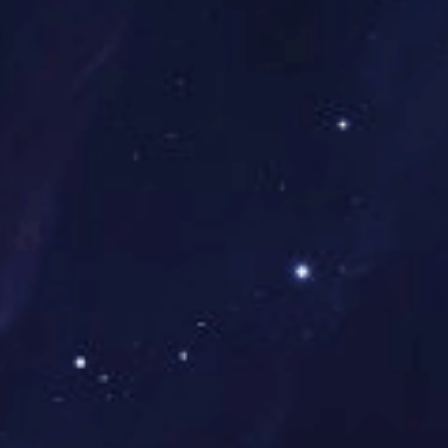
2、赛场影响力与球队贡献
除了个人技术外，库里对球队的影响也不容忽视。他不仅
在勇士队中，他始终扮演着核心角色，引导着队伍向更高
也逐渐崛起为联盟中的强队之一，多次夺得NBA总冠军
此外，库里的存在改变了其他球队对待比赛策略的方法。
防守布局，以避免给他太多空位投篮机会。这种战术上的
从而推动了整体比赛风格向“外线化”转变，加速了现代篮
同时，库里还通过积极参与社区活动和社会公益来扩大自
多年轻人的榜样，其热爱生活、乐于助人的态度激励着更
运动在社会中的价值。
3、职业生涯成就与纪录
回顾斯蒂芬·库里的职业生涯，我们可以看到一个充满辉煌
NBA总冠军开始，到如今成为历史上第一位三分球超过4