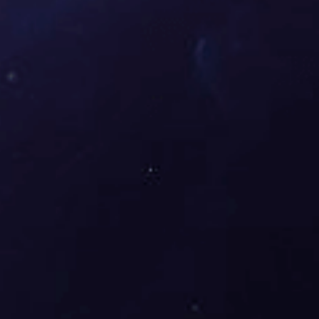
里的成功经验。教练们可以更加重视基础技能训
出更多具有潜力的新星。同时，这种发展方向也
人才。
也是至关重要的。在一个团队中，每位成员都需
神会使团队更加团结，同时提高整体战斗力，实
0大关，不仅创造了一项令人瞩目的历史新纪录，
他通过精湛技艺、坚定信念以及无私奉献精神，
dedication and hard work it takes to succeed in
蒂芬·库里的传奇仍将继续延续下去，并激励无数年轻人