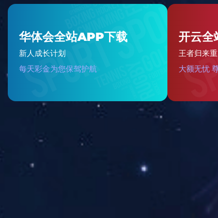
最新资讯
随性而自由的足球巨星探寻
最具个性的球场传奇
2026-01-09 20:29:55
足球明星扇耳光事件背后的
与当事人身份揭秘
2026-01-09 17:50:01
全球足坛中最具影响力和实
超级明星是谁