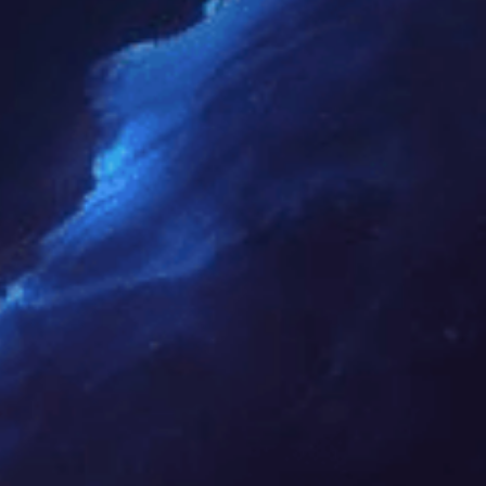
最有价值球员（MVP），并且在多个赛季中入选
，更是在关键时刻屡次带领球队走出困境，为自
进一步突破这一记录，以及未来是否会有其他选
和竞技状态，库里还有很大的潜力可供挖掘，有
无疑是巨大的激励。他用实际行动告诉大家，只
，对于许多正在奋斗路上的年轻人来说，他们可
赛之中。