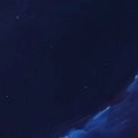
是一名优秀的射手，更是一位卓越的团队领袖。
目标前进。随着他三分球数量不断增加，勇士队
。
由于他的远距离投篮威胁，各支球队不得不调整
变化，让更多球队开始重视外围射手的重要性，
球的发展。
己的影响力。他不仅是一名优秀运动员，更是许
多人追求梦想，这种正面的影响无疑提升了体育
与荣耀的发展历程。从2015年勇士队获得首个
000个的大师级人物，他用自己的表现证明了天