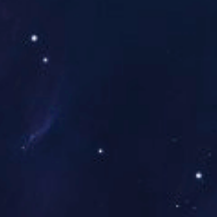
的出手时机。无论是快速突破后的急停跳投，还是面对高
得三分球成为他进攻体系的重要组成部分。
索提
最后，心理素质也是库里成功的重要因素之一。在关键时
的心理素质使他在面对对手紧逼防守时依然能够果断出手