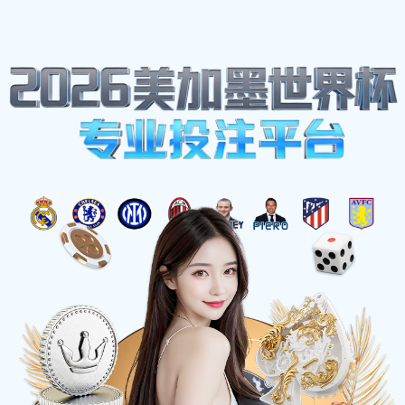
体育热点
博努奇收到西甲球队邀请，或考虑加盟西甲豪门
最新资讯