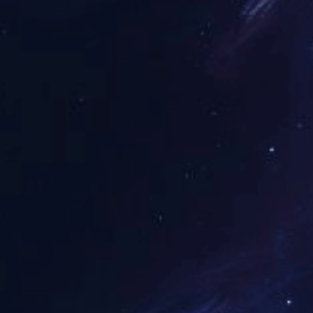
订阅我们的邮件
Subscribe