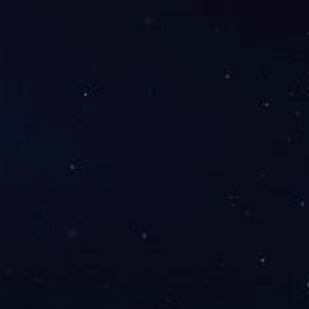
找到我们
地址:
蚌埠市油罪村299号
邮箱:
sbesfxmv@qq.com
电话:
13818914886