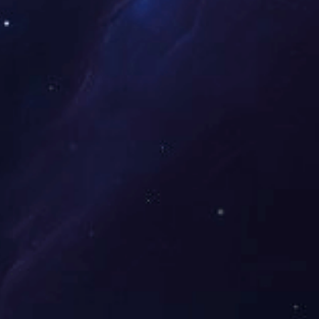
在这个夏季转会窗口，西班牙十大足球俱乐部
强大吸引力和决策魄力。球队以高昂的转会费
为各大体育媒体的头条，引发了全球球迷的热议
马德里始终以打造顶级球队为己任。而这次引进的
阅读
梅西转会巴黎圣日耳曼，创NFT价值新记录
2025-05-18 16:51:52
2021年夏天，世界足坛迎来了一场地震级别的
那，加盟巴黎圣日耳曼。这一转会不仅在足球
股前所未有的浪潮。梅西的到来不仅让巴黎圣日
币）市场迎来了新一轮的热潮。 梅西转会的消息一
阅读