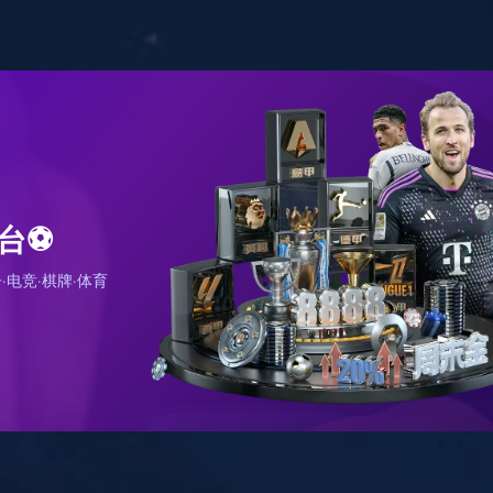
集团首页
介绍k1体育
体
体育热点
火箭逆转雷霆，取得系列赛首胜：团队精神与智慧的胜利