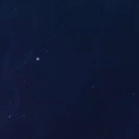
着高强度的进攻，但火箭队的防守却愈发坚韧。
将比分反超。尽管雷霆队在末节再次将比分扳
素养。他们在最后一分钟的关键防守，成功限制
。