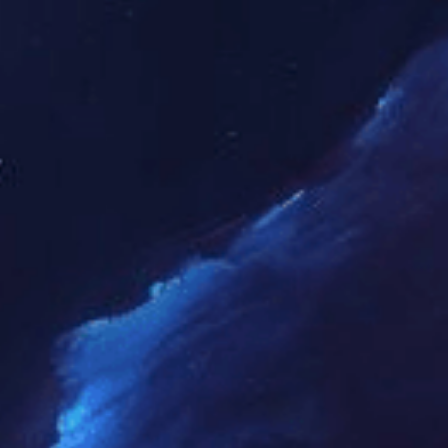
，每个人都在这场比赛中贡献了自己的一份力
以及彼此之间的默契配合，都是火箭队能够在这
中展现了出色的领袖气质，不仅在得分方面为球
发了每一名球员的斗志。
。他们没有因为比分落后而灰心丧气，而是通过
的领先优势。每一名球员都在场上拼尽全力，用
赢得了比赛，也赢得了球迷们的尊重。
，教练组根据场上的变化及时做出了调整，特别
霆队的进攻火力固然强劲，但火箭队通过不断变
其是在第四节，火箭队通过高压防守和快速反
有效的得分办法。
射上表现得异常精准，特别是在关键时刻的三分
在这场比赛中表现得尤为出色，他们不仅在常规
精准的三分球一次次击碎雷霆队的防守。在最后
几分钟牢牢掌控了局势。