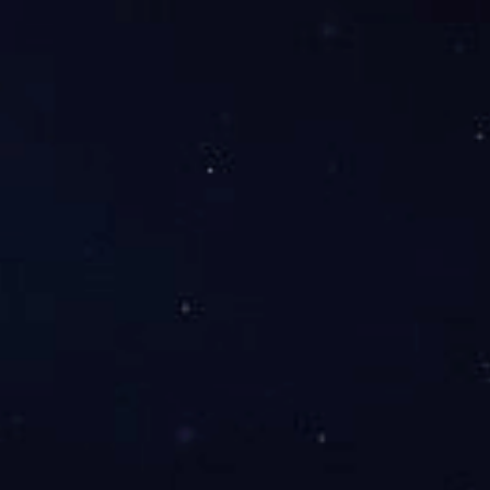
科曼的每一次发言都会成为新闻焦点。近日，科
完全有机会在本赛季夺得西甲冠军。 科曼的这
以来，...
找到我们
地址:
蚌埠市油罪村299号