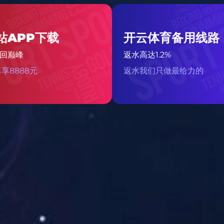
火箭逆转雷霆，取得系列赛首胜：团队精
2025-05-04 05:38:14
204
在篮球场上，激情与智慧的碰撞往往能擦出最耀眼的火花
中，我们见证了一场令人难以置信的逆转胜利。火箭队在
精准的战术执行，以及球员们在关键时刻的出色发挥，最终
谁是
场胜利。这场比赛，无疑成为了本赛季最令人难忘的经典
比赛一开始，雷霆队迅速进入状态。他们凭借强悍的防守
核心球员的出色发挥，尤其是在外线的精准投射和内线的
真相
火箭队的进攻手感不佳，几次失误也给了对手更多的得分
但火箭队并没有因此气馁。第二节比赛中，他们逐渐找回
雷霆队出现失误。火箭队的几名关键球员在进攻端也开始
力的
拉近。半场结束时，火箭队虽然仍处于落后状态，但他们