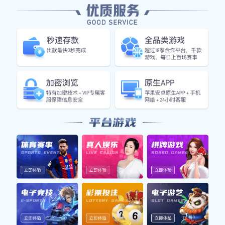
服务宗旨
咨询k1体育官网
订阅我们的邮件
Subscribe
西安网球队挑战赛特别报道：勇攀高峰的奋斗历程与辉
煌成就
2025-12-15 03:28:08
250