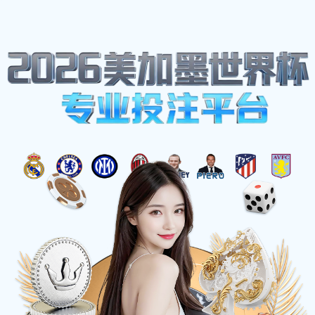
体育热点
男人心目中的足球明星女神盘点与魅力解析
最新资讯