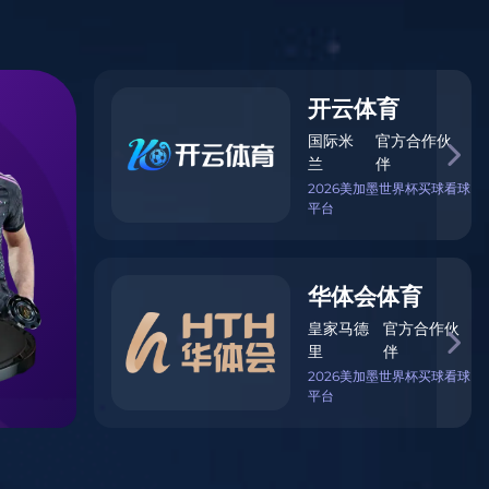
育热点
体育明星
服务宗旨
咨询k1体育官网