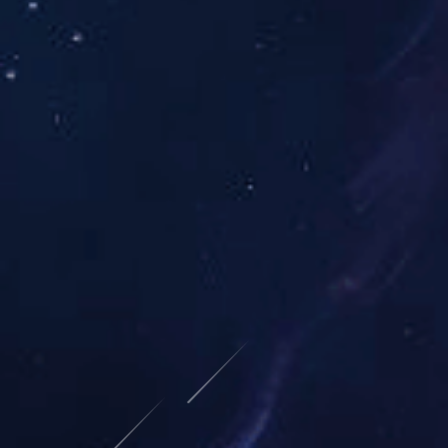
2026-01-04 16:13:15
西安网球队防守策略创新探
升整体竞技水平的深度分析
2025-12-25 03:09:29
导航
介绍k1体育
体育热点
体育明星
服务宗旨
咨询k1体育官网