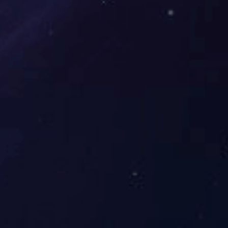
本文旨在对杭州羽毛球队的个人能力进行深度
心理素质、身体素质及团队合作能力等方面的
展方向。这种深入的对比不仅有助于发现每位
的训练方案，以促进整体竞技水平的提升。同时，
阅读
南京网球队在钻石联赛中的技术表现分析与
2025-10-26 20:02:03
本文旨在对南京网球队在钻石联赛中的技术表
看，南京网球队展现了扎实的基础技术和团队
人印象深刻。其次，将从战术执行、选手个人
网球队的表现进行详细阐述。在战术执行方面，队
阅读