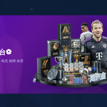
集团首页
介绍k1体育
体
体育热点
上海羽毛球队在世界杯中的心理素质表现分析与反思