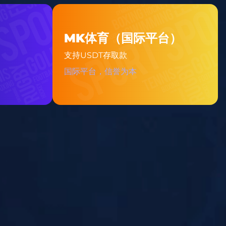
分析与反思
全面分析与反思。通过对四个方面的探讨，分别
以及团队合作精神，我们将深入揭示该队在重大
现中提炼出经验教训，以期为未来的训练和比赛
也为整个团队的发展提供了重要思路。最后，结
提供建设性建议。
海羽毛球队来说，面对世界杯这样的大型赛事，
通常会组织多次模拟比赛，通过营造真实比赛氛
员的性格和心理承受能力不同，因此需要根据个