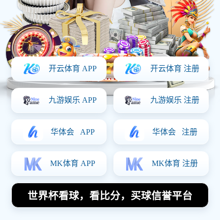
随性而自由的足球巨星探寻谁是最具个性的球场传奇
2026-01-09 20:29:55
足球明星扇耳光事件背后的真相与当事人身份揭秘
2026-01-09 17:50:01
全球足坛中最具影响力和实力的超级明星是谁
2026-01-04 16:13:15
西安网球队防守策略创新探索提升整体竞技水平的深
度分析
2025-12-25 03:09:29
导航
介绍k1体育
体育热点
体育明星