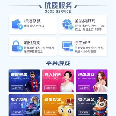
服务宗旨
咨询k1体育官网
订阅我们的邮件
Subscribe
足球明星斯基拉奇的传奇生涯与对足球的热爱之路
2025-10-12 15:06:01
186
足球明星斯基拉奇的传奇生涯与对足球的热爱之路，不仅是一个运动员追