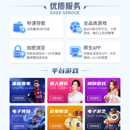
服务宗旨
咨询k1体育官网
订阅我们的邮件
Subscribe
拉齐奥与佛罗伦萨激战成和比分揭晓精彩瞬间回顾
2025-10-08 05:24:12
181
在一场备受瞩目的意甲对决中，拉齐奥与佛罗伦萨展开了激烈的较量，最