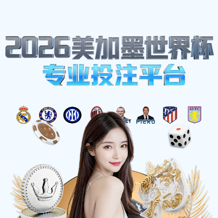
体育热点
拉齐奥与佛罗伦萨激战成和比分揭晓精彩瞬间回顾
最新资讯