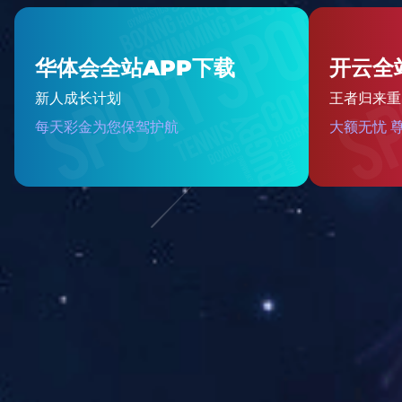
最新资讯
随性而自由的足球巨星探寻
最具个性的球场传奇
2026-01-09 20:29:55
足球明星扇耳光事件背后的
与当事人身份揭秘
2026-01-09 17:50:01
全球足坛中最具影响力和实
超级明星是谁