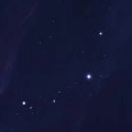
了一次绝佳机会，将比分扳平。这一瞬间，不仅点燃了现
热化阶段，每一个进攻和防守都成为焦点。
2、卓越技术与个人能力
在这场激烈对抗中，两队球员展现出了卓越的个人技术。
以娴熟控球技巧成功摆脱对方防守，为前锋创造出良机。
众带来了视觉享受。
同样，在阳光海岸的一次角球机会中，一名后卫凭借其出
分再次领先。这些个人亮眼表现不断提醒着大家：足球不
然而，仅有出色技艺是不够的。在关键时刻，把个人能力
合，让双方能够在竞争激烈时更好的应对挑战，从而使得
3、团队合作的重要性
足球是一项强调团队协作的运动。在南部联合与阳光海岸
背后，都离不开全队上下默契配合。有时候，一个小小的