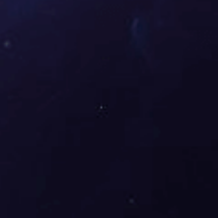
这种良好的氛围，让他们能够克服困难，把握住
问题能力，是所有年轻运动员所应该学习的重要
敢面对挑战，并付诸实践，才能真正实现自我超
仅是一场普通赛事，更是一堂生动的人生课。从
我们可以看到足球运动蕴藏着丰富的人生哲理。
中深厚的人文内涵。
止于此。无论是在绿茵场上的拼搏还是生活中的
得我们去弘扬。因此，希望未来更多的人能够从
精彩对决