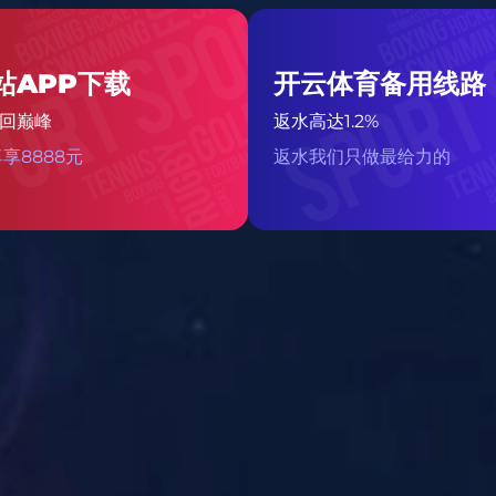
南部联合与阳光海岸的激烈对决揭示足球
2025-09-22 00:20:40
211
南部联合与阳光海岸的激烈对决不仅是一场足球比赛，更
中，双方展现了高水平的技术、顽强的意志以及无与伦比
南部联合和阳光海岸为观众呈现了一场跌宕起伏、扣人心
谁是
力下所表现出的冷静与果断，充分展现了足球运动中那种
队合作的重要性，只有通过默契配合，才能在竞技体育中
如何揭示足球魅力与团队精神之间的关系。
真相
1、精彩绝伦的比赛过程
南部联合与阳光海岸的对决一开始就充满了紧张气氛。两
其快速灵活的小前锋不断威胁阳光海岸的大门，而阳光海
力的
效防守。双方在球场上斗智斗勇，使得比赛精彩纷呈。