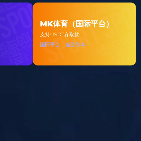
魅力与团队精神的完美结合
是团队精神与竞技魅力的完美体现。在这场比赛
的团队协作。通过战术配合和个人能力的结合，
弦的赛事。特别是在关键时刻，两队球员们在压
独特的魅力。此外，这场对决也让我们看到了团
取得胜利。本文将从四个方面详细探讨这场对决
队都不甘示弱，迅速展开攻防战。南部联合凭借
岸则利用稳固的后防线和精妙的反击战术进行有