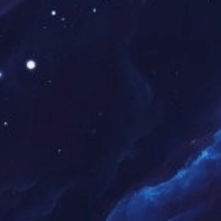
员，成功遏制了对方的多次射门尝试。沃尔夫斯堡虽然在
网络，这也是他们最终未能在主场取得胜利的主要原因之
从战术层面来看，沃尔夫斯堡在本场比赛中显得有些过于
正是针对这一点进行了有效的布置。他们在边路设置了重
沃尔夫斯堡在关键区域的配合也略显不足，几次本可以形
位不默契而告吹。
k1体育-十年品牌
反观法兰克福，他们的战术执行力无疑是本场比赛的亮点
表现得异常冷静，他们不仅在防守端滴水不漏，而且在反
能稍微提升把握机会的能力，这场比赛的结果可能会完全
最终，双方在这场比赛中互交白卷，沃尔夫斯堡在主场未
主场优势并不总是能转化为胜利。双方在比赛中的表现，
思。对于沃尔夫斯堡来说，如何更有效地利用主场优势将
而法兰克福则需要在进攻端找到更具威胁的进攻手段，以