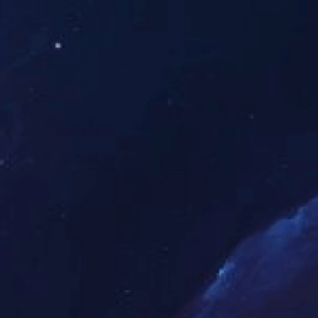
通过调整阵型以及换人来打破场上的僵局。法兰
而返。比赛的节奏在双方的拉锯战中逐渐放缓，
动权。
收缩防线，重点防守沃尔夫斯堡的核心进攻球