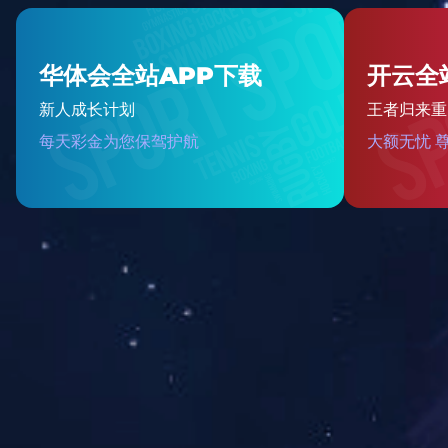
最新资讯
随性而自由的足球巨星探寻
最具个性的球场传奇
2026-01-09 20:29:55
足球明星扇耳光事件背后的
与当事人身份揭秘
2026-01-09 17:50:01
全球足坛中最具影响力和实
超级明星是谁