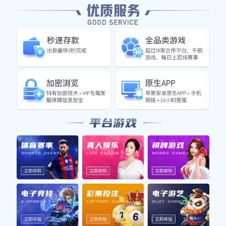
服务宗旨
咨询k1体育官网
订阅我们的邮件
Subscribe
洛杉矶与盐湖城激战正酣比分悬念不断引发球迷热议
2025-09-11 23:19:05
214
在洛杉矶与盐湖城的精彩对决中，比赛的激烈程度引发了球迷们的广泛热