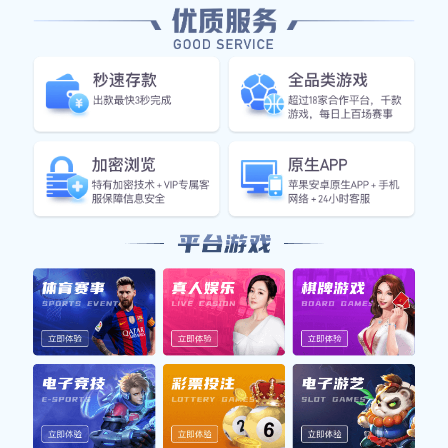
服务宗旨
咨询k1体育官网
订阅我们的邮件
Subscribe
黄蜂队遭遇三连败，教练发声称球队需要更强的防守体
系
2025-04-01 04:03:54
196