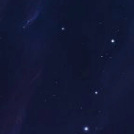
索提
尽管里尔队在比赛末段扳回一城，但巴黎圣日耳曼并未给
球将比分定格在3-1，彻底锁定了胜局。随着终场哨声
迷们也在看台上狂欢不已。
这一场胜利不仅意味着巴黎圣日耳曼连续第六次夺得法甲