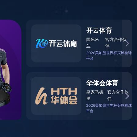
育热点
体育明星
服务宗旨
咨询k1体育官网