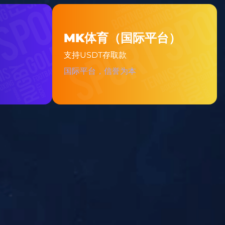
续六年称王！
了辉煌的篇章。在与强敌里尔的巅峰对决中，巴黎
分最终胜出，连续第六年夺得法甲冠军。这场比赛
耀的盛宴。
季的亚军，实力不容小觑，他们在比赛初期表现
借着强大的团队协作和顶级球星的个人能力，逐
一记精彩的远射首开纪录，为巴黎圣日耳曼赢得
平比分。巴黎圣日耳曼的防守异常稳固，多次化
的一记精准传球助攻梅西再下一城，将比分扩大
定了巴黎圣日耳曼的胜局。