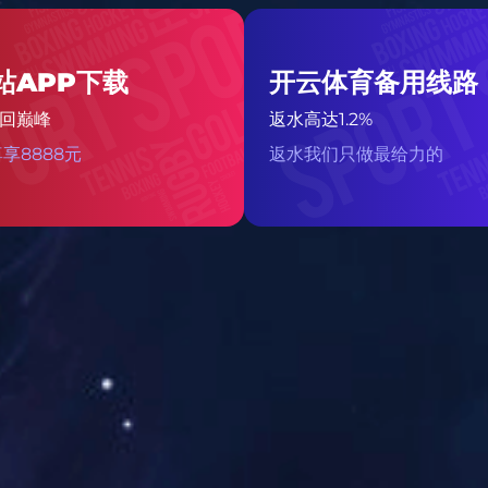
巴黎圣日耳曼击败里尔夺得法甲冠军，连
2025-05-14 20:18:14
324
巴黎圣日耳曼（PSG）在本赛季的法甲联赛中再度书写
圣日耳曼凭借着顽强的意志和卓越的球技，以3-1的比
不仅是一场激动人心的体育赛事，更是一场充满激情和荣
谁是
这场比赛从一开始就充满了紧张和悬念。里尔队作为上赛
出色，给巴黎圣日耳曼制造了不少麻烦。巴黎圣日耳曼凭
渐掌控了比赛的节奏。在上半场临近结束时，姆巴佩凭借
真相
了领先优势。
下半场比赛更加白热化，里尔队加快了进攻节奏，试图扳
解了对手的威胁。就在比赛进行到第70分钟时，内马尔
力的
为2-0。这一进球不仅点燃了全场观众的激情，也基本奠