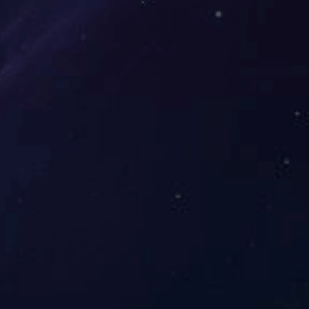
皇马宣布与布拉干蒂签约五年，未来将带来
2025-05-16 15:52:17
皇家马德里俱乐部近期宣布与巴西足球新星布
间引起了足球界的广泛关注。作为足球世界中
瞩目，而这次的签约更是备受期待。布拉干蒂，
不惜重金将其招揽至麾下？ 布拉干蒂出生于巴西的
阅读