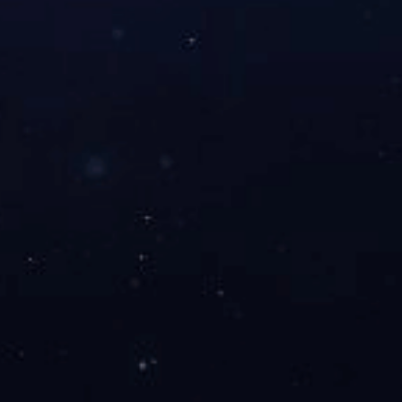
导航
网站地图
介绍k1体育
SiteMap
om』🏆✅是世
体育热点
打造的全球最
体育明星
台、登陆、
服务宗旨
,最信誉,最
咨询k1体育官网
bscribe