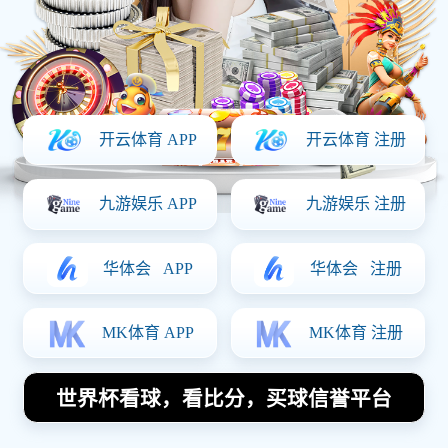
随性而自由的足球巨星探寻谁是最具个性的球场传奇
2026-01-09 20:29:55
足球明星扇耳光事件背后的真相与当事人身份揭秘
2026-01-09 17:50:01
全球足坛中最具影响力和实力的超级明星是谁
2026-01-04 16:13:15
西安网球队防守策略创新探索提升整体竞技水平的深
度分析
2025-12-25 03:09:29
导航
介绍k1体育
体育热点
体育明星