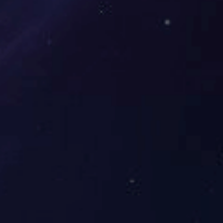
2025-12-13 12:56:14
近日，足球明星家中遭遇抢劫事件的消息引发
的安全问题产生了深思，也引发了关于社会治
这场风波中，受害者身份逐渐浮出水面，揭示
人经历、社会反响、媒体报道及未来展望四个方面
阅读
今年我与足球明星的偶遇经历与难忘瞬间分
2025-12-14 12:29:19
今年，我与足球明星的偶遇经历成为了我生活
受到足球明星的魅力，更让我对他们在场内外
现出的超凡技术，还是在私下里流露出的真实
四个方面详细分享我的偶遇经历：第一，偶遇的地
阅读