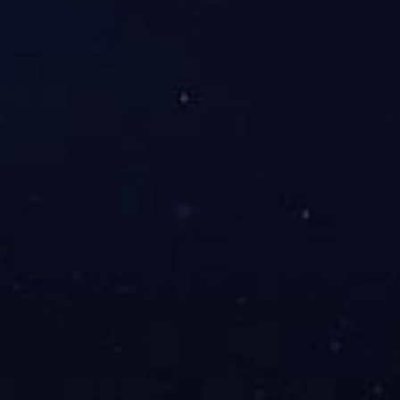
找到我们
地址:
蚌埠市油罪村299号
邮箱:
sbesfxmv@qq.com
电话:
13818914886