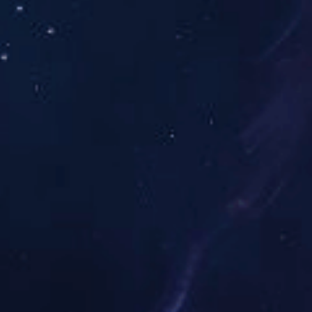
2026-01-04 16:13:15
西安网球队防守策略创新探
升整体竞技水平的深度分析
2025-12-25 03:09:29
导航
介绍k1体育
体育热点
体育明星
服务宗旨
咨询k1体育官网