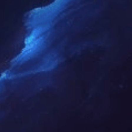
的足球传统与文化。他所代表的不仅是一种竞技
轻人对足球产生兴趣，从而推动青少年培养对这
对于促进中外交流也具有重要意义。通过分享自
级职业运动员所需付出的努力，从而激励广大青
回报的投资。从广告赞助商到周边商品销售，再
经济利益，不仅会回馈给制作团队，也将促进整