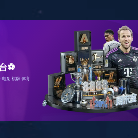
集团首页
介绍k1体育
体
体育明星
中国综艺节目盛邀足球巨星内马尔加盟引发热议与期待