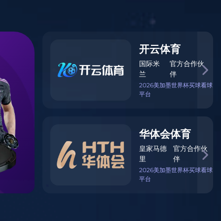
育热点
体育明星
服务宗旨
咨询k1体育官网