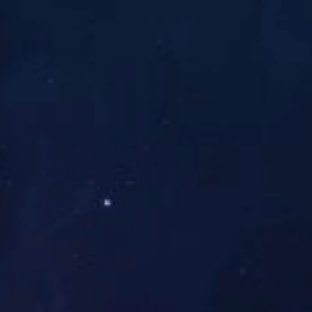
益活动，传递正能量，这些都使得他成为各大品
自己的幽默感和亲和力，还能够传达出明星应有