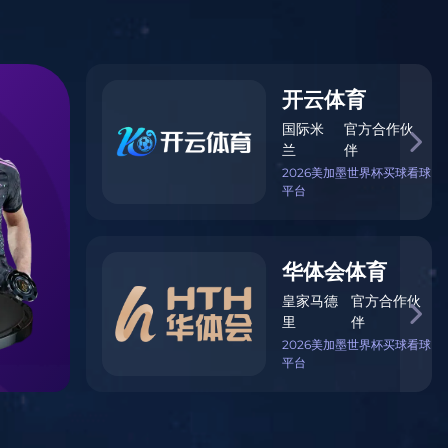
育热点
体育明星
服务宗旨
咨询k1体育官网