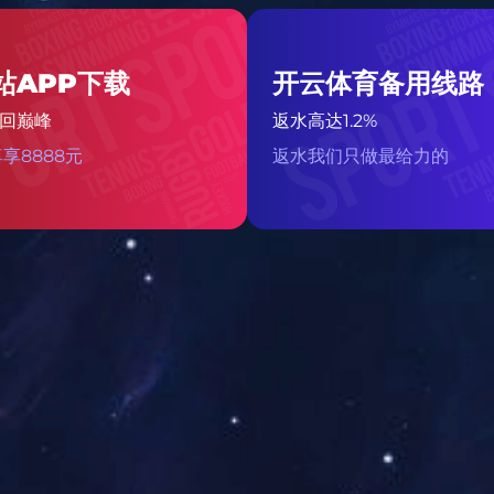
爵士遭遇外线困难，拉塞尔表现失常的背
2025-04-11 17:28:43
245
在本赛季的NBA比赛中，爵士队一直以稳健的三分球表
出现了明显的下滑。这一问题引起了球迷和专家的广泛关
降直接影响了比赛的结果。
谁是
导致爵士队外线投篮命中率下降的原因有很多。球队的投
中期的疲劳和压力有关。对于任何一支依赖外线投篮的球
就会受到极大的影响。对手在防守策略上也逐渐对爵士队
真相
时往往面临更大的防守压力。
k1体育十年品牌值得信赖
力的