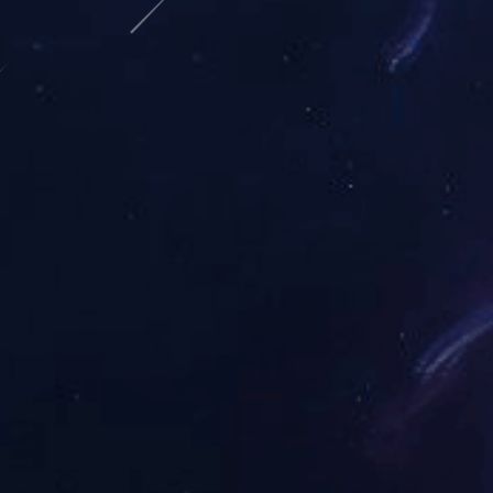
2026-01-04 16:13:15
西安网球队防守策略创新探
升整体竞技水平的深度分析
2025-12-25 03:09:29
导航
介绍k1体育
体育热点
体育明星
服务宗旨
咨询k1体育官网