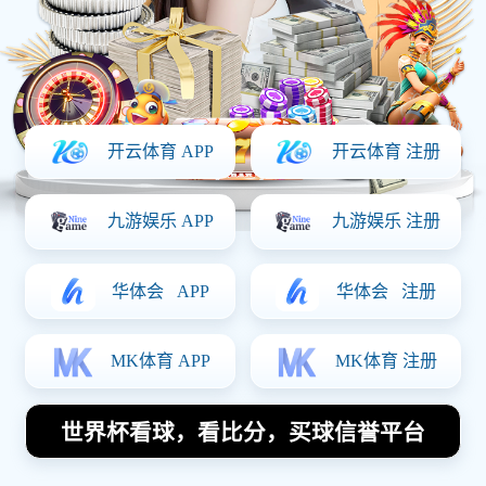
随性而自由的足球巨星探寻谁是最具个性的球场传奇
2026-01-09 20:29:55
足球明星扇耳光事件背后的真相与当事人身份揭秘
2026-01-09 17:50:01
全球足坛中最具影响力和实力的超级明星是谁
2026-01-04 16:13:15
西安网球队防守策略创新探索提升整体竞技水平的深
度分析
2025-12-25 03:09:29
导航
介绍k1体育
体育热点
体育明星