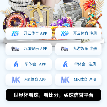
随性而自由的足球巨星探寻谁是最具个性的球场传奇
2026-01-09 20:29:55
足球明星扇耳光事件背后的真相与当事人身份揭秘
2026-01-09 17:50:01
全球足坛中最具影响力和实力的超级明星是谁
2026-01-04 16:13:15
西安网球队防守策略创新探索提升整体竞技水平的深
度分析
2025-12-25 03:09:29
导航
介绍k1体育
体育热点
体育明星