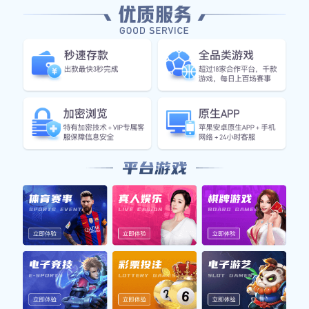
服务宗旨
咨询k1体育官网
订阅我们的邮件
Subscribe
五位球员精彩对决足球比赛视频观看带你领略激情时刻
2025-04-07 01:41:14
336
在这场备受瞩目的足球比赛中，五位球员的精彩对决让观众们领略到了足