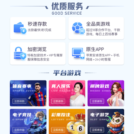
服务宗旨
咨询k1体育官网
订阅我们的邮件
Subscribe
珍珠闪耀绿茵场足球明星的独特时尚魅力与风格解析
2025-11-05 08:36:40
212
在现代足球的舞台上，明星球员不仅以其卓越的技艺吸引观众，更以独特