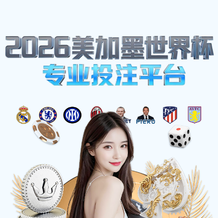
体育明星
珍珠闪耀绿茵场足球明星的独特时尚魅力与风格解析
最新资讯