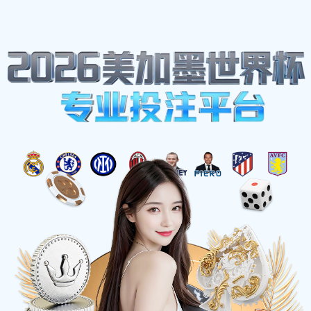
体育明星
聚焦乒乓球：探索杭州乒乓球队背后的力量与精神传承
最新资讯