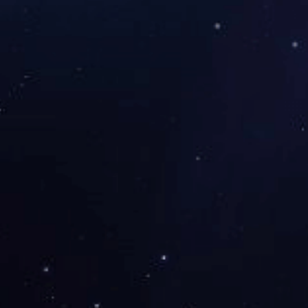
k1体育-十年品牌值得信赖✅🏆『jt-lighting.c
界顶级真人游戏让生活更精彩!为国内游戏玩家
顶级乐趣游戏APP,提供下载、入口、首页、平
官网、二十四小时专属客服在线服务!全球最安全
公平的平台运营商!