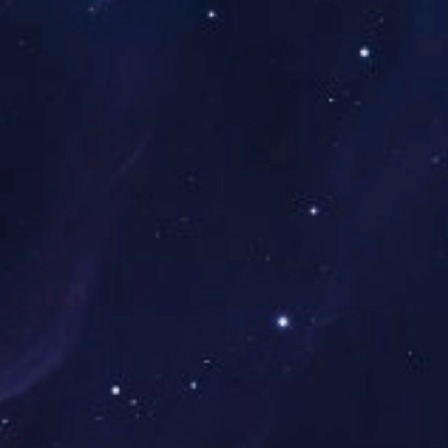
索提
随着时间的推移，许多足球俱乐部希望能够请回温格这位
足联的工作非常成功，但他从未完全排除重返教练席的可
项工作，并且时刻准备迎接新的挑战。因此，这次传闻中
充满了期待。