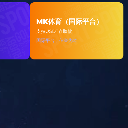
发球迷热议
年的传奇教练，如今再度成为了全球足球迷关注的
返管理岗位。这个消息一经传出，立即在全球范
，而他的重返将会对足球界带来怎样的影响，成
队，但他始终活跃在足球圈内，以国际足联全球足
认可，因此他一直被视为足坛不可或缺的重要人
他重返教练岗位的传言不绝于耳。
理方式，带领球队取得了辉煌的成就。他引入了
败夺冠的壮举。温格的执教风格以注重青训、重视团
至世界足坛。