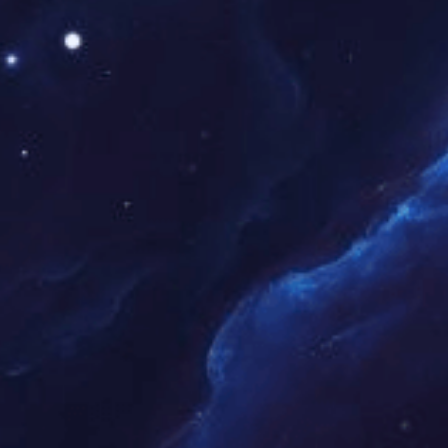
温格的回归无疑会对他所选择的俱乐部产生深远的影响。
的管理理念和技战术风格，进而改变球队的命运。对于那
说，温格的加入可能会成为他们重新崛起的契机。
关于温格可能执教的俱乐部，人们展开了各种猜测。有人
联赛经验的年轻球队，以便能够充分施展他的青训和培养
欧洲传统强队，通过注入新的战术理念和管理方式，帮助
不可否认的是，温格的回归将不仅仅是对某一家俱乐部的
学已经超越了单纯的技战术范畴，而是一种对足球文化的
上，更体现在对俱乐部管理、球员培养和足球推广等各个
k1体育十年品牌值得信赖
温格在国际足联任职期间积累的丰富国际经验，也将成为
足球机构的合作，温格对于世界各地的足球发展趋势有着
他在新岗位上迅速立足，并带来前所未有的成功。
对于球迷们来说，温格的回归无疑是激动人心的消息。无