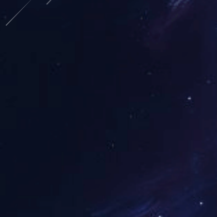
订阅我们的邮件
Subscribe