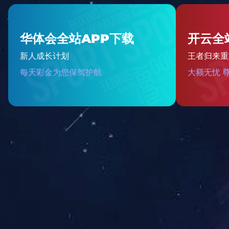
最新资讯
随性而自由的足球巨星探寻
最具个性的球场传奇
2026-01-09 20:29:55
足球明星扇耳光事件背后的
与当事人身份揭秘
2026-01-09 17:50:01
全球足坛中最具影响力和实
超级明星是谁