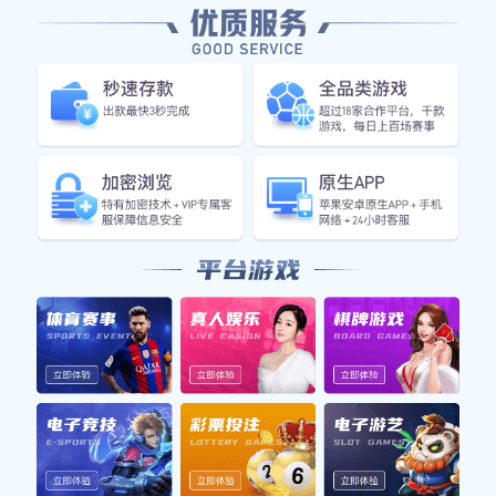
服务宗旨
咨询k1体育官网
订阅我们的邮件
Subscribe
足球明星耶罗近况揭秘：重返赛场后的新挑战与生活点
滴
2025-10-15 17:30:14
195