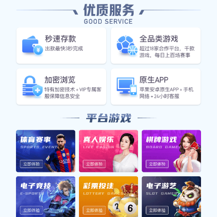
服务宗旨
咨询k1体育官网
订阅我们的邮件
Subscribe
卡通足球明星的可爱形象大集合让你爱不释手的精彩瞬
间
2025-10-11 23:36:33
207