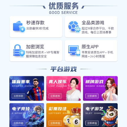
服务宗旨
咨询k1体育官网
订阅我们的邮件
Subscribe
天津对阵辽宁精彩视频直播全程回顾与赛后分析
2025-10-07 01:19:00
175
在这场备受瞩目的篮球对决中，天津队与辽宁队展开了一场精彩的较量。