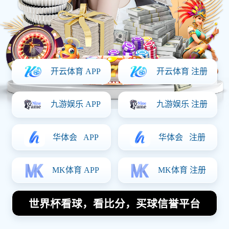
随性而自由的足球巨星探寻谁是最具个性的球场传奇
2026-01-09 20:29:55
足球明星扇耳光事件背后的真相与当事人身份揭秘
2026-01-09 17:50:01
全球足坛中最具影响力和实力的超级明星是谁
2026-01-04 16:13:15
西安网球队防守策略创新探索提升整体竞技水平的深
度分析
2025-12-25 03:09:29
导航
介绍k1体育
体育热点
体育明星