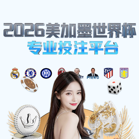
体育明星
基米希的技术与战术解析：如何成为现代足球的全能中场之星
最新资讯