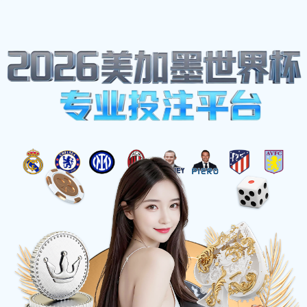
体育明星
克里斯保罗的传奇篮球生涯与影响力分析
最新资讯