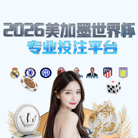
体育明星
帕奎塔：从巴西足球新星到欧洲赛场的璀璨明珠之路
最新资讯