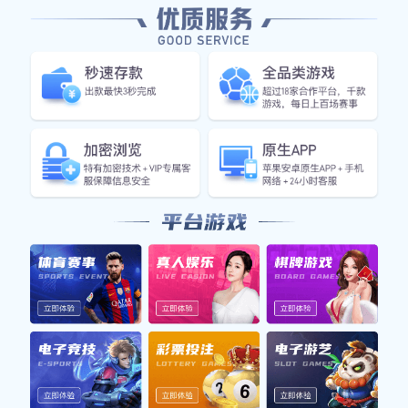
服务宗旨
咨询k1体育官网
订阅我们的邮件
Subscribe
湖人对掘金第四场激战回顾：精彩瞬间与关键时刻分析
2025-07-10 13:18:49
313
在NBA季后赛的激烈竞争中，湖人对掘金的第四场比赛无疑是一个精彩绝