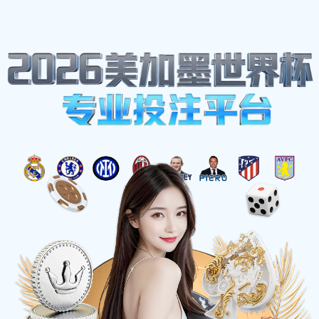
体育明星
霍村主场迎战多特蒙德争夺德甲关键三分精彩对决即将上演
最新资讯